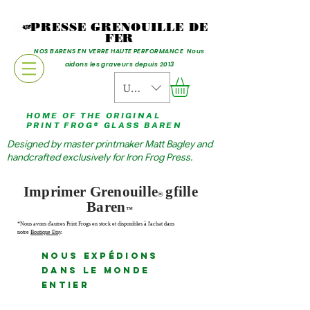
PRESSE GRENOUILLE DE
FER
NOS BARENS EN VERRE HAUTE PERFORMANCE Nous
aidons les graveurs depuis 2013
USD ($)
HOME OF THE ORIGINAL
PRINT FROG® GLASS BAREN
Designed by master printmaker Matt Bagley and
handcrafted exclusively for Iron Frog Press.
Imprimer Grenouille
g
fille
®
Baren
™
*Nous avons d'autres Print Frogs en stock et disponibles à l'achat dans
notre
Boutique Etsy
.
Nous expédions
dans le monde
entier