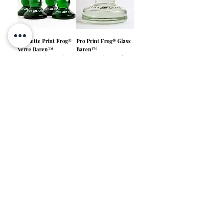
Froglette Print Frog®
Pro Print Frog® Glass
Verre Baren™
Baren™
Rupture de stock
Rupture de stock
Têtard imprimé Frog®
Glass Baren™
Rupture de stock
info@ironfrogpress.com
La grenouille imprimée
Baren en verre
est une marque déposée et une marque
®
™
commerciale d'Iron Frog Press LLC.
Salut! Chez Iron Frog Press, nous souhaitons rendre votre expérience de navigation aussi fluide et pratique que possible. C'est pourquoi nous proposons des
traductions de sites Web à l'aide de logiciels tiers comme Google Translate. Nous avons essayé de fournir des traductions précises, mais il est important de se
rappeler qu'aucune traduction automatique ne peut être parfaite ni remplacer les traducteurs humains. Ainsi, si vous constatez des divergences ou des
différences dans la traduction, sachez que la version anglaise de notre site Web est le texte officiel et doit être considérée comme faisant autorité et juridiquement
contraignante à des fins de conformité et d’application. Gardez à l'esprit que certains contenus, comme les images, les vidéos ou Flash, peuvent ne pas être